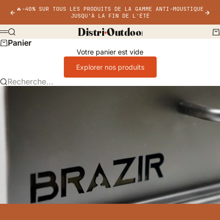
Passer au contenu
🔥-40% SUR TOUS LES PRODUITS DE LA GAMME ANTI-MOUSTIQUE
Précédent
Sui
JUSQU'À LA FIN DE L'ÉTÉ
DISTRI-OUTDOOR
Recherche
Pa
Menu
Panier
Votre panier est vide
Explorer nos produits
Recherche...