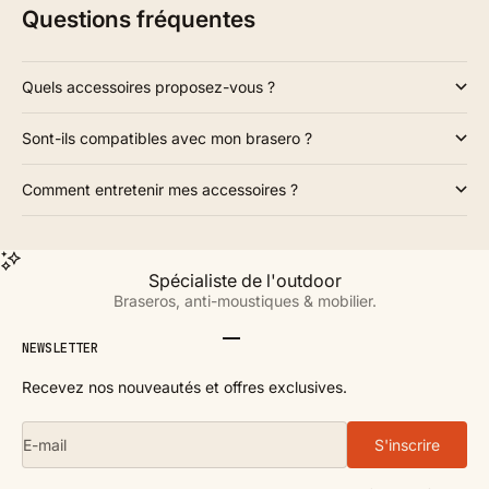
Questions fréquentes
Quels accessoires proposez-vous ?
Sont-ils compatibles avec mon brasero ?
Comment entretenir mes accessoires ?
Spécialiste de l'outdoor
Braseros, anti-moustiques & mobilier.
Aller à l'élément 1
Aller à l'élément 2
Aller à l'élément 3
Aller à l'élément 4
NEWSLETTER
Recevez nos nouveautés et offres exclusives.
E-mail
S'inscrire